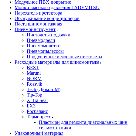
Модульное ПВХ покрытие
Мойки высокого давления TADEMITSU
Нарезатель протектора
Обслуживание кондиционеров
Паста шиномонтажная
Пневмоинструмент
Пистолеты подкачки
Пневмодрели
Пневмомолотки
Пневмопылесосы
Продувочные и моечные пистолеты
Расходные материалы для шиномонтажа
BEST
Maruni
NORM
Rossvik
Tech (Дюкон-М)
Tip-Top
X-Tra Seal
БХЗ
Росбаланс
Термопресс
Пластыри для ремонта диагональных шин
сельхозтехники
Упаковочный материал