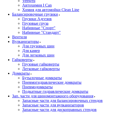
Venwell
Автохимия I Can
Химия для автомойки Clean Line
Балансировочные грузики
Грузики Адгезив
Грузовые груза
Набивные "Спорт"
Набивные "Стандарт"
Вентиля
Вулканизаторы
Для грузовых шин
Для камер
Для легковых шин
Гайковерты
Грузовые гайковерты
Легковые гайковерты
Домкраты
Бутылочные домкраты
Пневмогидравлические домкраты
Пневмодомкраты
Подкатные гидравлические домкраты
Зап. части для шиномонтажного оборудования
Запасные части для балансировочных стендов
Запасные части для вулканизаторов
Запасные части для дископравных стендов