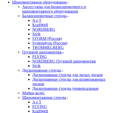
Шиномонтажное оборудование
Аксессуары для балансировочного и
шиномонтажного оборудования
Балансировочные стенды
A e T
KraftWell
NORDBERG
Sivik
STORM (Россия)
System4you (Россия)
TROMMELBERG
Грузовой шиномонтаж
FLYING
NORDBERG Грузовой шиномонтаж
Sivik
Дископравные стенды
Дископравные стенды для литых дисков
Дископравные стенды для штампованных
дисков
Дископравные стенды универсальные
Мойки колёс
Шиномонтажные стенды
A e T
FLYING
KraftWell