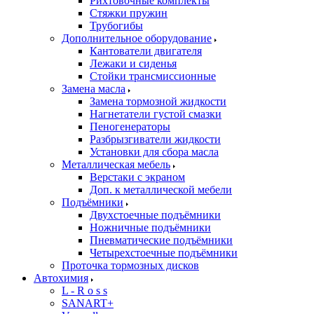
Рихтовочные комплекты
Стяжки пружин
Трубогибы
Дополнительное оборудование
Кантователи двигателя
Лежаки и сиденья
Стойки трансмиссионные
Замена масла
Замена тормозной жидкости
Нагнетатели густой смазки
Пеногенераторы
Разбрызгиватели жидкости
Установки для сбора масла
Металлическая мебель
Верстаки с экраном
Доп. к металлической мебели
Подъёмники
Двухстоечные подъёмники
Ножничные подъёмники
Пневматические подъёмники
Четырехстоечные подъёмники
Проточка тормозных дисков
Автохимия
L - R o s s
SANART+