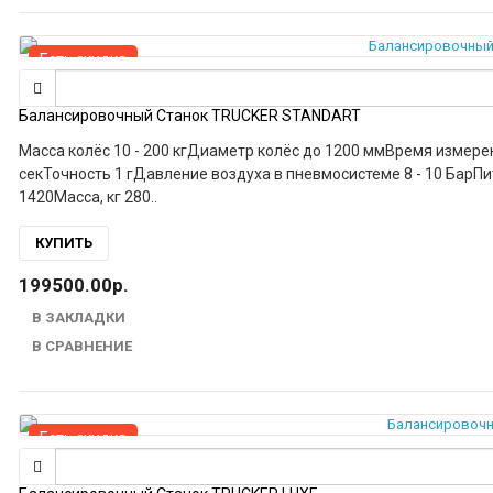
Есть скидка
Балансировочный Станок TRUCKER STANDART
Масса колёс 10 - 200 кгДиаметр колёс до 1200 ммВремя измерения легковых колёс 12 секВремя измерения грузовых колёс 50
секТочность 1 гДавление воздуха в пневмосистеме 8 - 10 БарПитание 220 ВМощность 0,5 кВтГабаритные размеры, мм 1320 х 1970 х
1420Масса, кг 280..
КУПИТЬ
199500.00р.
В ЗАКЛАДКИ
В СРАВНЕНИЕ
Есть скидка