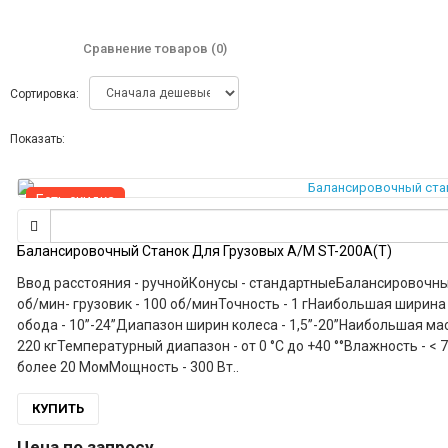
Сравнение товаров (0)
Сортировка:
Показать:
Есть скидка
Балансировочный Станок Для Грузовых А/м ST-200A(T)
Ввод расстояния - ручнойКонусы - стандартныеБалансировочный 
об/мин- грузовик - 100 об/минТочность - 1 гНаибольшая ширин
обода - 10”-24”Диапазон ширин колеса - 1,5”-20”Наибольшая ма
220 кгТемпературный диапазон - от 0 °С до +40 °°Влажность - <
более 20 МомМощность - 300 Вт..
КУПИТЬ
Цена по запросу