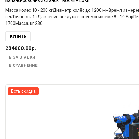
Балансировочный Станок TRUCKER LUXE
Масса колёс 10 - 200 кгДиаметр колёс до 1200 ммВремя измерения легковых колёс 12 секВремя измерения грузовых колёс 50
секТочность 1 гДавление воздуха в пневмосистеме 8 - 10 БарПитание 220 ВМощность 0,5 кВтГабаритные размеры, мм 1700 х 2100 х
1700Масса, кг 280..
КУПИТЬ
234000.00р.
В ЗАКЛАДКИ
В СРАВНЕНИЕ
Есть скидка